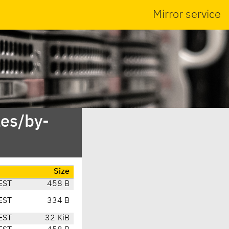
Mirror service
es/by-
Size
EST
458 B
EST
334 B
EST
32 KiB