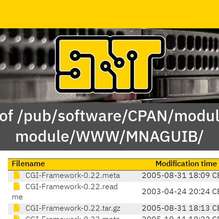
 of /pub/software/CPAN/modul
module/WWW/MNAGUIB/
Filename
Modification time
CGI-Framework-0.22.meta
2005-08-31 18:09 C
CGI-Framework-0.22.read
2003-04-24 20:24 C
me
CGI-Framework-0.22.tar.gz
2005-08-31 18:13 C