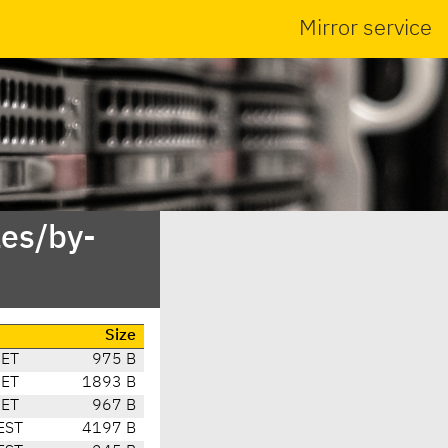
Mirror service
es/by-
Size
CET
975 B
CET
1893 B
CET
967 B
EST
4197 B