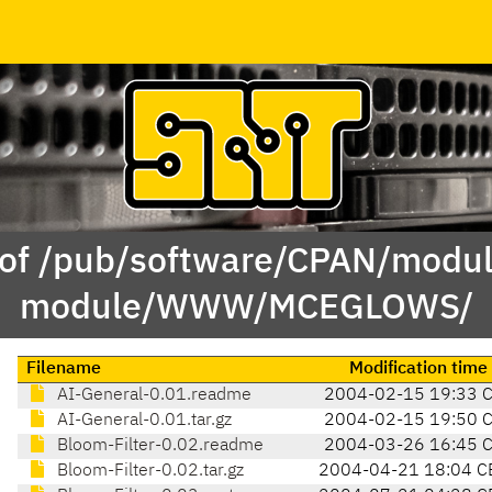
 of /pub/software/CPAN/modul
module/WWW/MCEGLOWS/
Filename
Modification time
AI-General-0.01.readme
2004-02-15 19:33 
AI-General-0.01.tar.gz
2004-02-15 19:50 
Bloom-Filter-0.02.readme
2004-03-26 16:45 
Bloom-Filter-0.02.tar.gz
2004-04-21 18:04 C