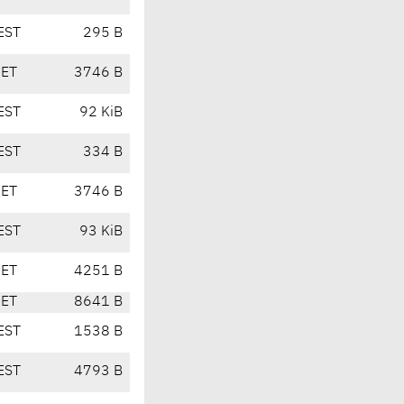
EST
295 B
CET
3746 B
EST
92 KiB
EST
334 B
CET
3746 B
EST
93 KiB
CET
4251 B
CET
8641 B
EST
1538 B
EST
4793 B