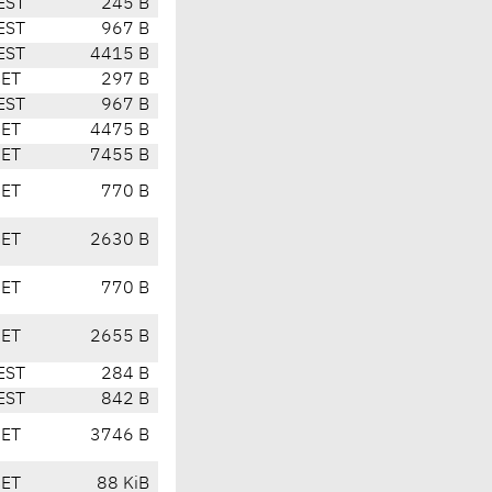
EST
245 B
EST
967 B
EST
4415 B
CET
297 B
EST
967 B
CET
4475 B
CET
7455 B
CET
770 B
CET
2630 B
CET
770 B
CET
2655 B
EST
284 B
EST
842 B
CET
3746 B
CET
88 KiB