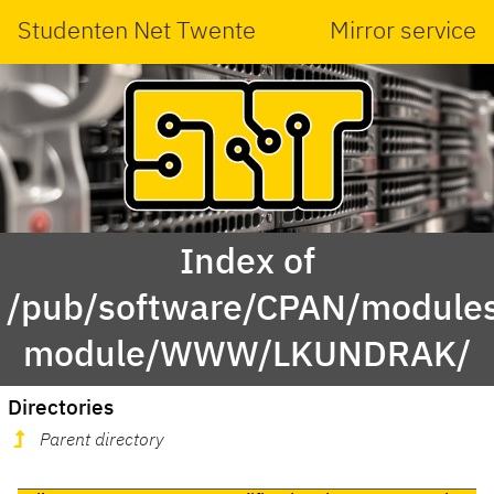
Studenten Net Twente
Mirror service
Index of
/pub/software/CPAN/modules
module/WWW/LKUNDRAK/
Directories
Parent directory