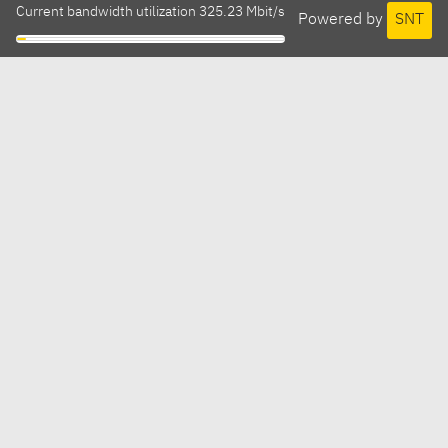
Current bandwidth utilization 325.23 Mbit/s
Powered by
SNT