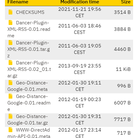
Filename
Modification time
Size
2021-11-21 19:56
CHECKSUMS
3514 B
CET
Dancer-Plugin-
2011-06-03 18:46
XML-RSS-0.01.read
3884 B
CEST
me
Dancer-Plugin-
2011-06-03 19:05
XML-RSS-0.01.tar.g
4460 B
CEST
z
Dancer-Plugin-
2013-09-19 23:55
XML-RSS-0.02_01.t
11 KiB
CEST
ar.gz
Geo-Distance-
2012-01-30 19:11
996 B
Google-0.01.meta
CET
Geo-Distance-
2012-01-19 00:23
Google-0.01.readm
6007 B
CET
e
Geo-Distance-
2012-01-30 19:31
7717 B
Google-0.01.tar.gz
CET
WWW-DirectAd
2012-01-17 23:14
717 B
min-API-0.01.meta
CET