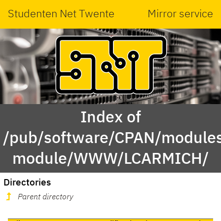
Studenten Net Twente
Mirror service
Index of
/pub/software/CPAN/modules
module/WWW/LCARMICH/
Directories
Parent directory