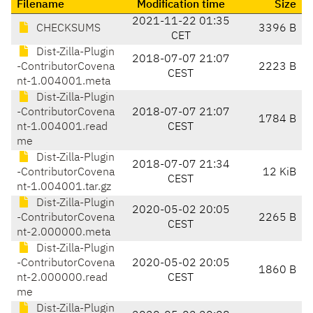
Filename
Modification time
Size
2021-11-22 01:35
CHECKSUMS
3396 B
CET
Dist-Zilla-Plugin
2018-07-07 21:07
-ContributorCovena
2223 B
CEST
nt-1.004001.meta
Dist-Zilla-Plugin
-ContributorCovena
2018-07-07 21:07
1784 B
nt-1.004001.read
CEST
me
Dist-Zilla-Plugin
2018-07-07 21:34
-ContributorCovena
12 KiB
CEST
nt-1.004001.tar.gz
Dist-Zilla-Plugin
2020-05-02 20:05
-ContributorCovena
2265 B
CEST
nt-2.000000.meta
Dist-Zilla-Plugin
-ContributorCovena
2020-05-02 20:05
1860 B
nt-2.000000.read
CEST
me
Dist-Zilla-Plugin