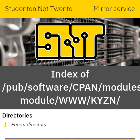
Studenten Net Twente
Mirror service
Index of
/pub/software/CPAN/modules
module/WWW/KYZN/
Directories
Parent directory