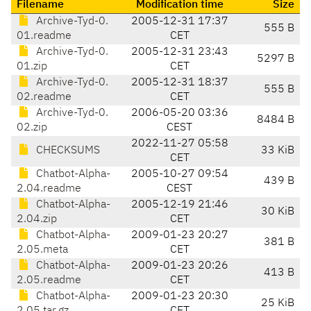
Filename
Modification time
Size
Archive-Tyd-0.
2005-12-31 17:37
555 B
01.readme
CET
Archive-Tyd-0.
2005-12-31 23:43
5297 B
01.zip
CET
Archive-Tyd-0.
2005-12-31 18:37
555 B
02.readme
CET
Archive-Tyd-0.
2006-05-20 03:36
8484 B
02.zip
CEST
2022-11-27 05:58
CHECKSUMS
33 KiB
CET
Chatbot-Alpha-
2005-10-27 09:54
439 B
2.04.readme
CEST
Chatbot-Alpha-
2005-12-19 21:46
30 KiB
2.04.zip
CET
Chatbot-Alpha-
2009-01-23 20:27
381 B
2.05.meta
CET
Chatbot-Alpha-
2009-01-23 20:26
413 B
2.05.readme
CET
Chatbot-Alpha-
2009-01-23 20:30
25 KiB