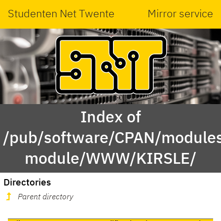
Studenten Net Twente
Mirror service
Index of
/pub/software/CPAN/modules
module/WWW/KIRSLE/
Directories
Parent directory