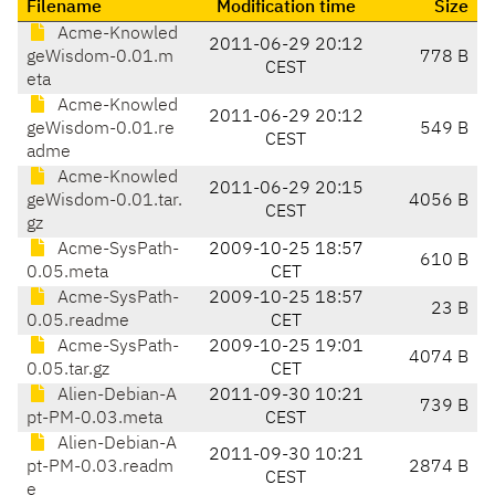
Filename
Modification time
Size
Acme-Knowled
2011-06-29 20:12
geWisdom-0.01.m
778 B
CEST
eta
Acme-Knowled
2011-06-29 20:12
geWisdom-0.01.re
549 B
CEST
adme
Acme-Knowled
2011-06-29 20:15
geWisdom-0.01.tar.
4056 B
CEST
gz
Acme-SysPath-
2009-10-25 18:57
610 B
0.05.meta
CET
Acme-SysPath-
2009-10-25 18:57
23 B
0.05.readme
CET
Acme-SysPath-
2009-10-25 19:01
4074 B
0.05.tar.gz
CET
Alien-Debian-A
2011-09-30 10:21
739 B
pt-PM-0.03.meta
CEST
Alien-Debian-A
2011-09-30 10:21
pt-PM-0.03.readm
2874 B
CEST
e