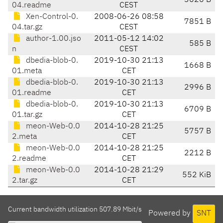
3020 B
04.readme
CEST
Xen-Control-0.
2008-06-26 08:58
7851 B
04.tar.gz
CEST
author-1.00.jso
2011-05-12 14:02
585 B
n
CEST
dbedia-blob-0.
2019-10-30 21:13
1668 B
01.meta
CET
dbedia-blob-0.
2019-10-30 21:13
2996 B
01.readme
CET
dbedia-blob-0.
2019-10-30 21:13
6709 B
01.tar.gz
CET
meon-Web-0.0
2014-10-28 21:25
5757 B
2.meta
CET
meon-Web-0.0
2014-10-28 21:25
2212 B
2.readme
CET
meon-Web-0.0
2014-10-28 21:29
552 KiB
2.tar.gz
CET
Current bandwidth utilization 507.89 Mbit/s
Powered by
SNT