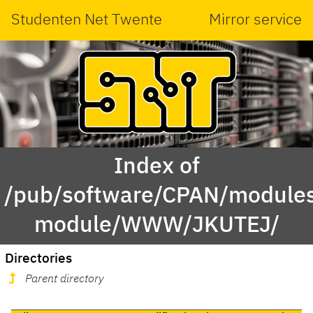
Studenten Net Twente
Mirror service
Index of
/pub/software/CPAN/modules
module/WWW/JKUTEJ/
Directories
Parent directory