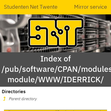
Studenten Net Twente
Mirror service
Index of
/pub/software/CPAN/modules
module/WWW/IDERRICK/
Directories
Parent directory