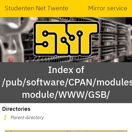
Studenten Net Twente
Mirror service
Index of
/pub/software/CPAN/modules
module/WWW/GSB/
Directories
Parent directory