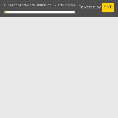
Current bandwidth utilization 320.85 Mbit/s
Powered by
SNT