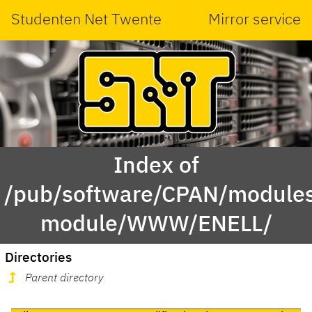
Studenten Net Twente
Mirror service
Index of
/pub/software/CPAN/modules
module/WWW/ENELL/
Directories
Parent directory