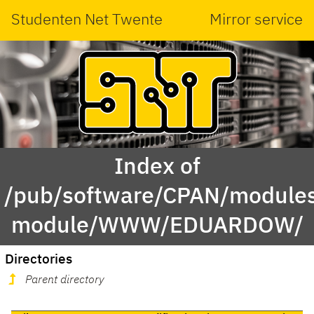
Studenten Net Twente
Mirror service
Index of
/pub/software/CPAN/modules
module/WWW/EDUARDOW/
Directories
Parent directory