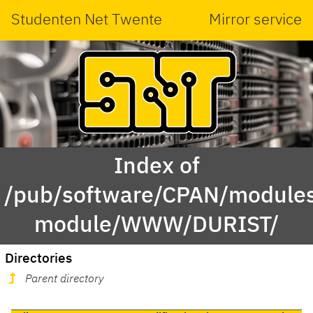
Studenten Net Twente
Mirror service
Index of
/pub/software/CPAN/modules
module/WWW/DURIST/
Directories
Parent directory