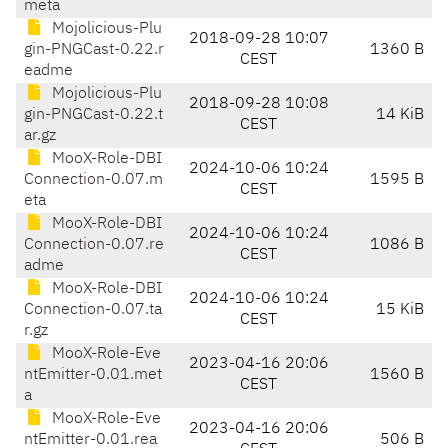
meta
Mojolicious-Plu
2018-09-28 10:07
gin-PNGCast-0.22.r
1360 B
CEST
eadme
Mojolicious-Plu
2018-09-28 10:08
gin-PNGCast-0.22.t
14 KiB
CEST
ar.gz
MooX-Role-DBI
2024-10-06 10:24
Connection-0.07.m
1595 B
CEST
eta
MooX-Role-DBI
2024-10-06 10:24
Connection-0.07.re
1086 B
CEST
adme
MooX-Role-DBI
2024-10-06 10:24
Connection-0.07.ta
15 KiB
CEST
r.gz
MooX-Role-Eve
2023-04-16 20:06
ntEmitter-0.01.met
1560 B
CEST
a
MooX-Role-Eve
2023-04-16 20:06
ntEmitter-0.01.rea
506 B