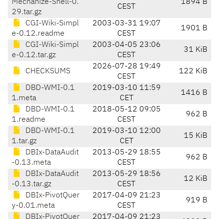
Mechanize-Shell-0.
1894 B
CEST
29.tar.gz
CGI-Wiki-Simpl
2003-03-31 19:07
1901 B
e-0.12.readme
CEST
CGI-Wiki-Simpl
2003-04-05 23:06
31 KiB
e-0.12.tar.gz
CEST
2026-07-28 19:49
CHECKSUMS
122 KiB
CEST
DBD-WMI-0.1
2019-03-10 11:59
1416 B
1.meta
CET
DBD-WMI-0.1
2018-05-12 09:05
962 B
1.readme
CEST
DBD-WMI-0.1
2019-03-10 12:00
15 KiB
1.tar.gz
CET
DBIx-DataAudit
2013-05-29 18:55
962 B
-0.13.meta
CEST
DBIx-DataAudit
2013-05-29 18:56
12 KiB
-0.13.tar.gz
CEST
DBIx-PivotQuer
2017-04-09 21:23
919 B
y-0.01.meta
CEST
DBIx-PivotQuer
2017-04-09 21:23