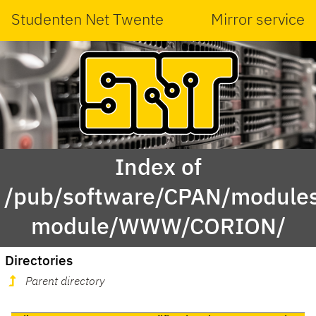
Studenten Net Twente
Mirror service
Index of
/pub/software/CPAN/modules
module/WWW/CORION/
Directories
Parent directory