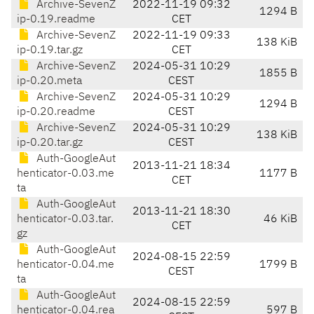
Archive-SevenZ
2022-11-19 09:32
1294 B
ip-0.19.readme
CET
Archive-SevenZ
2022-11-19 09:33
138 KiB
ip-0.19.tar.gz
CET
Archive-SevenZ
2024-05-31 10:29
1855 B
ip-0.20.meta
CEST
Archive-SevenZ
2024-05-31 10:29
1294 B
ip-0.20.readme
CEST
Archive-SevenZ
2024-05-31 10:29
138 KiB
ip-0.20.tar.gz
CEST
Auth-GoogleAut
2013-11-21 18:34
henticator-0.03.me
1177 B
CET
ta
Auth-GoogleAut
2013-11-21 18:30
henticator-0.03.tar.
46 KiB
CET
gz
Auth-GoogleAut
2024-08-15 22:59
henticator-0.04.me
1799 B
CEST
ta
Auth-GoogleAut
2024-08-15 22:59
henticator-0.04.rea
597 B