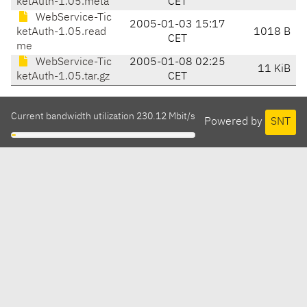
ketAuth-1.05.meta
CET
WebService-Tic
2005-01-03 15:17
ketAuth-1.05.read
1018 B
CET
me
WebService-Tic
2005-01-08 02:25
11 KiB
ketAuth-1.05.tar.gz
CET
Current bandwidth utilization 230.12 Mbit/s
Powered by
SNT