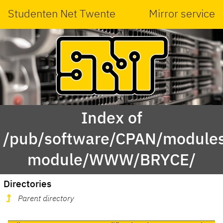
Studenten Net Twente
Mirror service
Index of
/pub/software/CPAN/modules
module/WWW/BRYCE/
Directories
Parent directory