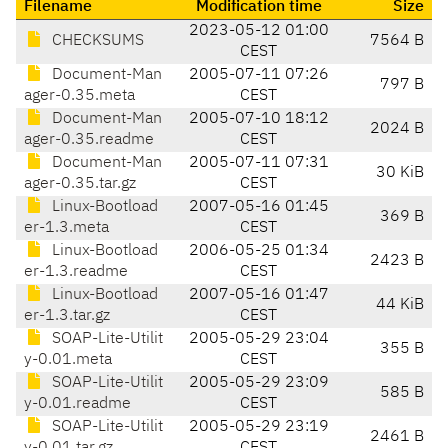
Filename
Modification time
Size
2023-05-12 01:00
CHECKSUMS
7564 B
CEST
Document-Man
2005-07-11 07:26
797 B
ager-0.35.meta
CEST
Document-Man
2005-07-10 18:12
2024 B
ager-0.35.readme
CEST
Document-Man
2005-07-11 07:31
30 KiB
ager-0.35.tar.gz
CEST
Linux-Bootload
2007-05-16 01:45
369 B
er-1.3.meta
CEST
Linux-Bootload
2006-05-25 01:34
2423 B
er-1.3.readme
CEST
Linux-Bootload
2007-05-16 01:47
44 KiB
er-1.3.tar.gz
CEST
SOAP-Lite-Utilit
2005-05-29 23:04
355 B
y-0.01.meta
CEST
SOAP-Lite-Utilit
2005-05-29 23:09
585 B
y-0.01.readme
CEST
SOAP-Lite-Utilit
2005-05-29 23:19
2461 B