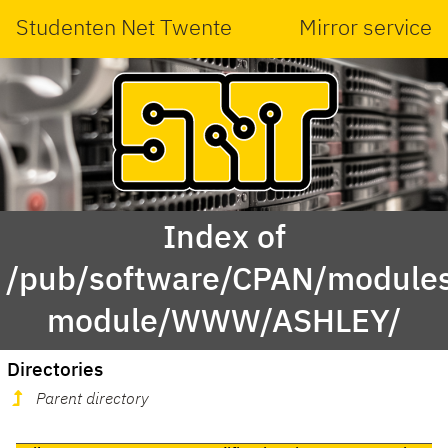
Studenten Net Twente
Mirror service
Index of
/pub/software/CPAN/modules
module/WWW/ASHLEY/
Directories
Parent directory