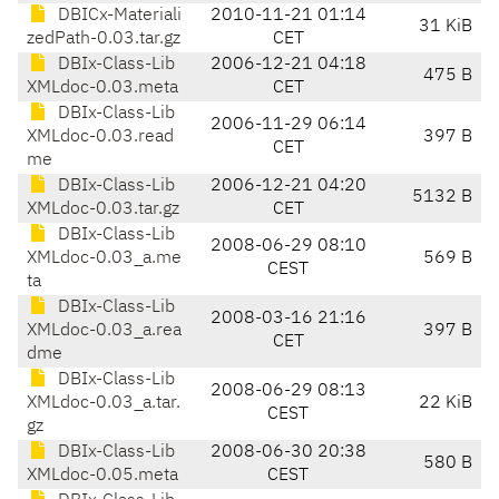
DBICx-Materiali
2010-11-21 01:14
31 KiB
zedPath-0.03.tar.gz
CET
DBIx-Class-Lib
2006-12-21 04:18
475 B
XMLdoc-0.03.meta
CET
DBIx-Class-Lib
2006-11-29 06:14
XMLdoc-0.03.read
397 B
CET
me
DBIx-Class-Lib
2006-12-21 04:20
5132 B
XMLdoc-0.03.tar.gz
CET
DBIx-Class-Lib
2008-06-29 08:10
XMLdoc-0.03_a.me
569 B
CEST
ta
DBIx-Class-Lib
2008-03-16 21:16
XMLdoc-0.03_a.rea
397 B
CET
dme
DBIx-Class-Lib
2008-06-29 08:13
XMLdoc-0.03_a.tar.
22 KiB
CEST
gz
DBIx-Class-Lib
2008-06-30 20:38
580 B
XMLdoc-0.05.meta
CEST