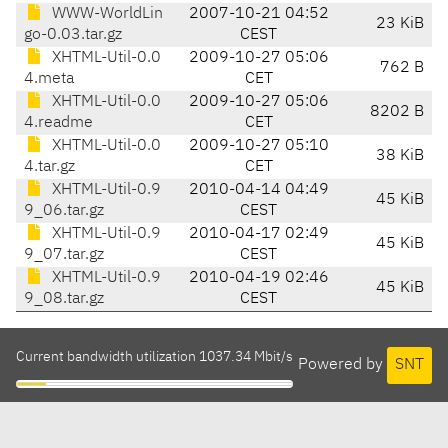
WWW-WorldLin
2007-10-21 04:52
23 KiB
go-0.03.tar.gz
CEST
XHTML-Util-0.0
2009-10-27 05:06
762 B
4.meta
CET
XHTML-Util-0.0
2009-10-27 05:06
8202 B
4.readme
CET
XHTML-Util-0.0
2009-10-27 05:10
38 KiB
4.tar.gz
CET
XHTML-Util-0.9
2010-04-14 04:49
45 KiB
9_06.tar.gz
CEST
XHTML-Util-0.9
2010-04-17 02:49
45 KiB
9_07.tar.gz
CEST
XHTML-Util-0.9
2010-04-19 02:46
45 KiB
9_08.tar.gz
CEST
Current bandwidth utilization 1037.34 Mbit/s
Powered by
SNT