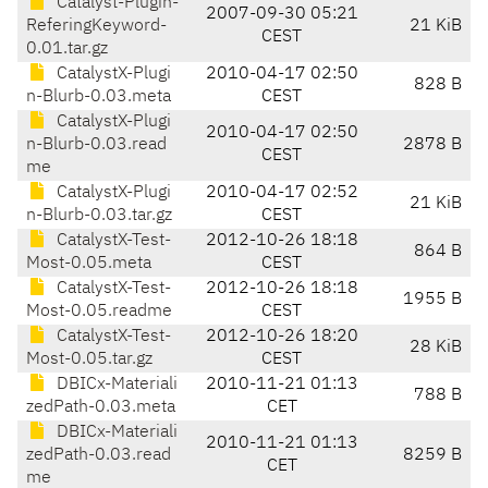
Catalyst-Plugin-
2007-09-30 05:21
ReferingKeyword-
21 KiB
CEST
0.01.tar.gz
CatalystX-Plugi
2010-04-17 02:50
828 B
n-Blurb-0.03.meta
CEST
CatalystX-Plugi
2010-04-17 02:50
n-Blurb-0.03.read
2878 B
CEST
me
CatalystX-Plugi
2010-04-17 02:52
21 KiB
n-Blurb-0.03.tar.gz
CEST
CatalystX-Test-
2012-10-26 18:18
864 B
Most-0.05.meta
CEST
CatalystX-Test-
2012-10-26 18:18
1955 B
Most-0.05.readme
CEST
CatalystX-Test-
2012-10-26 18:20
28 KiB
Most-0.05.tar.gz
CEST
DBICx-Materiali
2010-11-21 01:13
788 B
zedPath-0.03.meta
CET
DBICx-Materiali
2010-11-21 01:13
zedPath-0.03.read
8259 B
CET
me