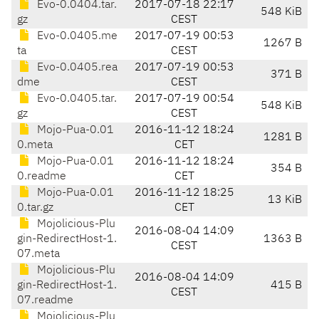
Evo-0.0404.tar.
2017-07-18 22:17
548 KiB
gz
CEST
Evo-0.0405.me
2017-07-19 00:53
1267 B
ta
CEST
Evo-0.0405.rea
2017-07-19 00:53
371 B
dme
CEST
Evo-0.0405.tar.
2017-07-19 00:54
548 KiB
gz
CEST
Mojo-Pua-0.01
2016-11-12 18:24
1281 B
0.meta
CET
Mojo-Pua-0.01
2016-11-12 18:24
354 B
0.readme
CET
Mojo-Pua-0.01
2016-11-12 18:25
13 KiB
0.tar.gz
CET
Mojolicious-Plu
2016-08-04 14:09
gin-RedirectHost-1.
1363 B
CEST
07.meta
Mojolicious-Plu
2016-08-04 14:09
gin-RedirectHost-1.
415 B
CEST
07.readme
Mojolicious-Plu