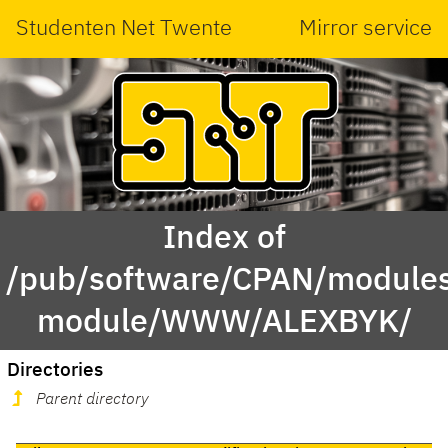
Studenten Net Twente
Mirror service
Index of
/pub/software/CPAN/modules
module/WWW/ALEXBYK/
Directories
Parent directory