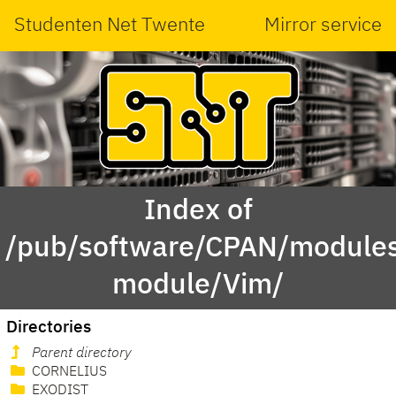
Studenten Net Twente
Mirror service
Index of
/pub/software/CPAN/modules
module/Vim/
Directories
Parent directory
CORNELIUS
EXODIST