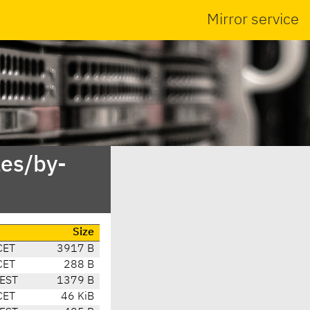
Mirror service
es/by-
Size
CET
3917 B
CET
288 B
CEST
1379 B
CET
46 KiB