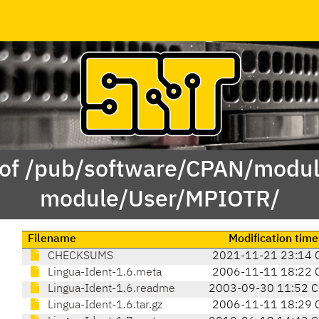
 of /pub/software/CPAN/modul
module/User/MPIOTR/
Filename
Modification time
CHECKSUMS
2021-11-21 23:14 
Lingua-Ident-1.6.meta
2006-11-11 18:22 
Lingua-Ident-1.6.readme
2003-09-30 11:52 
Lingua-Ident-1.6.tar.gz
2006-11-11 18:29 