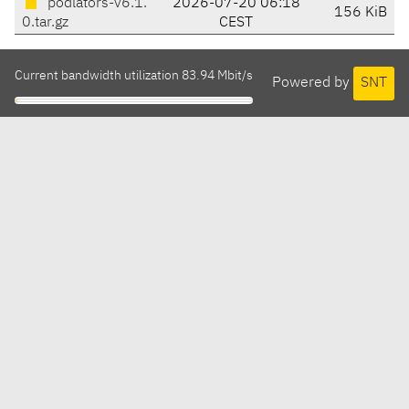
podlators-v6.1.
2026-07-20 06:18
156 KiB
0.tar.gz
CEST
Current bandwidth utilization 83.94 Mbit/s
Powered by
SNT