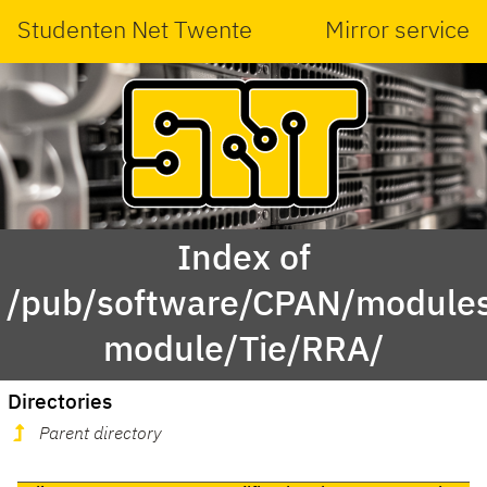
Studenten Net Twente
Mirror service
Index of
/pub/software/CPAN/modules
module/Tie/RRA/
Directories
Parent directory