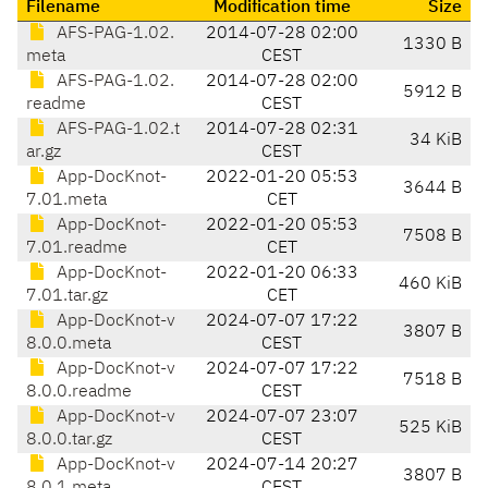
Filename
Modification time
Size
AFS-PAG-1.02.
2014-07-28 02:00
1330 B
meta
CEST
AFS-PAG-1.02.
2014-07-28 02:00
5912 B
readme
CEST
AFS-PAG-1.02.t
2014-07-28 02:31
34 KiB
ar.gz
CEST
App-DocKnot-
2022-01-20 05:53
3644 B
7.01.meta
CET
App-DocKnot-
2022-01-20 05:53
7508 B
7.01.readme
CET
App-DocKnot-
2022-01-20 06:33
460 KiB
7.01.tar.gz
CET
App-DocKnot-v
2024-07-07 17:22
3807 B
8.0.0.meta
CEST
App-DocKnot-v
2024-07-07 17:22
7518 B
8.0.0.readme
CEST
App-DocKnot-v
2024-07-07 23:07
525 KiB
8.0.0.tar.gz
CEST
App-DocKnot-v
2024-07-14 20:27
3807 B