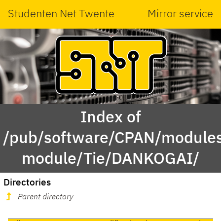
Studenten Net Twente
Mirror service
Index of
/pub/software/CPAN/modules
module/Tie/DANKOGAI/
Directories
Parent directory