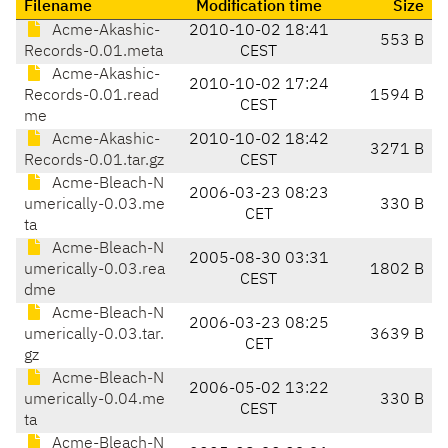
Filename
Modification time
Size
Acme-Akashic-
2010-10-02 18:41
553 B
Records-0.01.meta
CEST
Acme-Akashic-
2010-10-02 17:24
Records-0.01.read
1594 B
CEST
me
Acme-Akashic-
2010-10-02 18:42
3271 B
Records-0.01.tar.gz
CEST
Acme-Bleach-N
2006-03-23 08:23
umerically-0.03.me
330 B
CET
ta
Acme-Bleach-N
2005-08-30 03:31
umerically-0.03.rea
1802 B
CEST
dme
Acme-Bleach-N
2006-03-23 08:25
umerically-0.03.tar.
3639 B
CET
gz
Acme-Bleach-N
2006-05-02 13:22
umerically-0.04.me
330 B
CEST
ta
Acme-Bleach-N