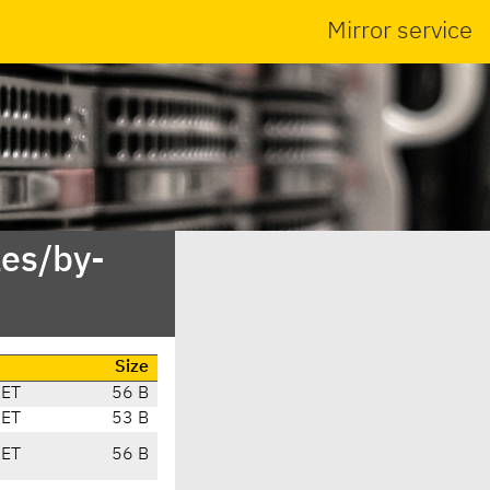
Mirror service
es/by-
Size
CET
56 B
CET
53 B
CET
56 B