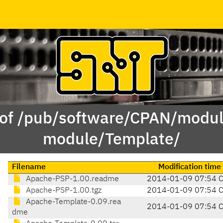
 of /pub/software/CPAN/modul
module/Template/
Filename
Modification time
Apache-PSP-1.00.readme
2014-01-09 07:54 
Apache-PSP-1.00.tgz
2014-01-09 07:54 
Apache-Template-0.09.rea
2014-01-09 07:54 
dme