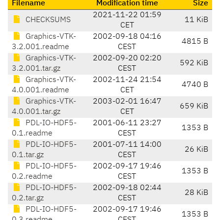
Filename
Modification time
Size
2021-11-22 01:59
CHECKSUMS
11 KiB
CET
Graphics-VTK-
2002-09-18 04:16
4815 B
3.2.001.readme
CEST
Graphics-VTK-
2002-09-20 02:20
592 KiB
3.2.001.tar.gz
CEST
Graphics-VTK-
2002-11-24 21:54
4740 B
4.0.001.readme
CET
Graphics-VTK-
2003-02-01 16:47
659 KiB
4.0.001.tar.gz
CET
PDL-IO-HDF5-
2001-06-11 23:27
1353 B
0.1.readme
CEST
PDL-IO-HDF5-
2001-07-11 14:00
26 KiB
0.1.tar.gz
CEST
PDL-IO-HDF5-
2002-09-17 19:46
1353 B
0.2.readme
CEST
PDL-IO-HDF5-
2002-09-18 02:44
28 KiB
0.2.tar.gz
CEST
PDL-IO-HDF5-
2002-09-17 19:46
1353 B