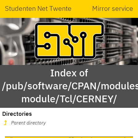
Studenten Net Twente
Mirror service
Index of
/pub/software/CPAN/modules
module/Tcl/CERNEY/
Directories
Parent directory