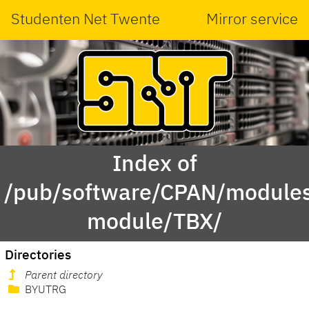
Studenten Net Twente
Mirror service
Index of
/pub/software/CPAN/modules
module/TBX/
Directories
Parent directory
BYUTRG