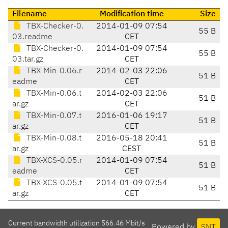
Filename
Modification time
Size
TBX-Checker-0.
2014-01-09 07:54
55 B
03.readme
CET
TBX-Checker-0.
2014-01-09 07:54
55 B
03.tar.gz
CET
TBX-Min-0.06.r
2014-02-03 22:06
51 B
eadme
CET
TBX-Min-0.06.t
2014-02-03 22:06
51 B
ar.gz
CET
TBX-Min-0.07.t
2016-01-06 19:17
51 B
ar.gz
CET
TBX-Min-0.08.t
2016-05-18 20:41
51 B
ar.gz
CEST
TBX-XCS-0.05.r
2014-01-09 07:54
51 B
eadme
CET
TBX-XCS-0.05.t
2014-01-09 07:54
51 B
ar.gz
CET
Current bandwidth utilization 566.46 Mbit/s
Powered by
SNT