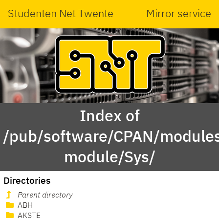
Studenten Net Twente
Mirror service
Index of
/pub/software/CPAN/modules
module/Sys/
Directories
Parent directory
ABH
AKSTE