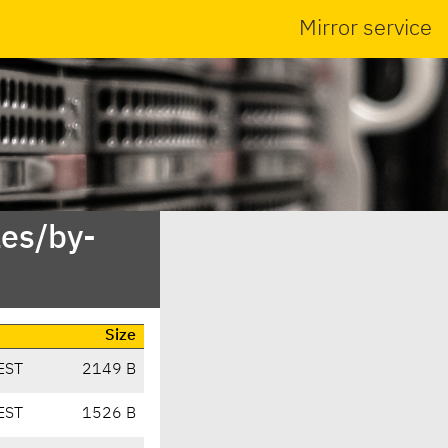
Mirror service
es/by-
Size
EST
2149 B
EST
1526 B