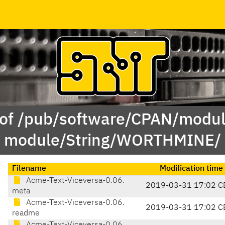
 of /pub/software/CPAN/modul
module/String/WORTHMINE/
Filename
Modification time
Acme-Text-Viceversa-0.06.
2019-03-31 17:02 C
meta
Acme-Text-Viceversa-0.06.
2019-03-31 17:02 C
readme