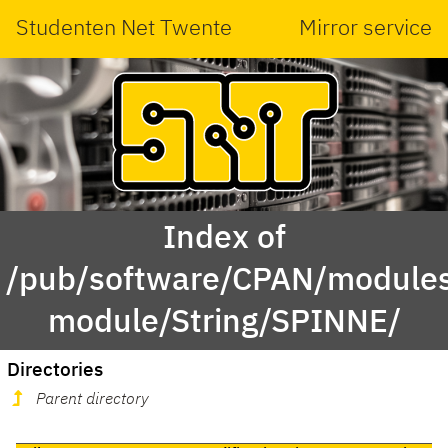
Studenten Net Twente
Mirror service
Index of
/pub/software/CPAN/modules
module/String/SPINNE/
Directories
Parent directory