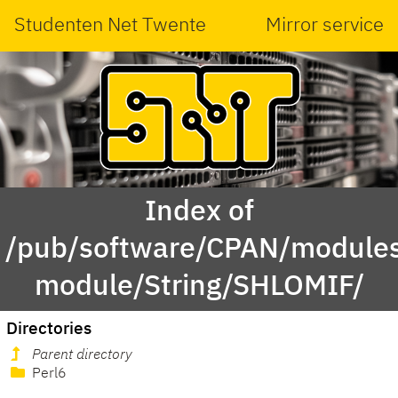
Studenten Net Twente
Mirror service
Index of
/pub/software/CPAN/modules
module/String/SHLOMIF/
Directories
Parent directory
Perl6