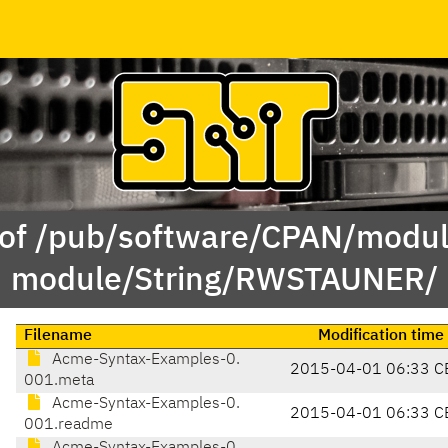
 of /pub/software/CPAN/modul
module/String/RWSTAUNER/
Filename
Modification time
Acme-Syntax-Examples-0.
2015-04-01 06:33 C
001.meta
Acme-Syntax-Examples-0.
2015-04-01 06:33 C
001.readme