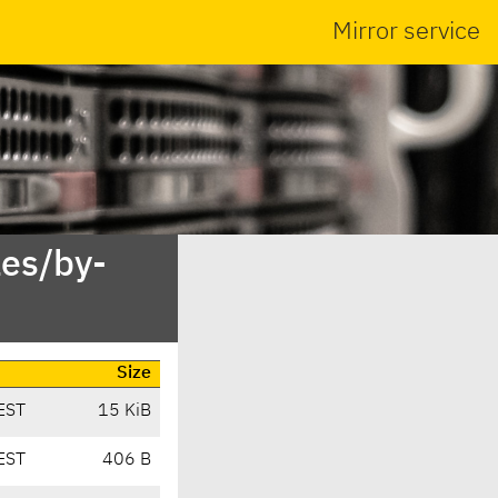
Mirror service
es/by-
Size
EST
15 KiB
EST
406 B