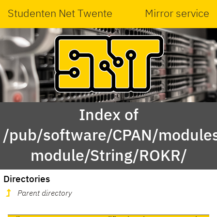
Studenten Net Twente
Mirror service
Index of
/pub/software/CPAN/modules
module/String/ROKR/
Directories
Parent directory