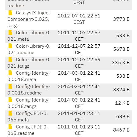
CEST
readme
CatalystX-Inject
2012-07-02 22:51
Component-0.025.
3773 B
CEST
tar.gz
Color-Library-0.
2011-12-07 22:57
533 B
021.meta
CET
Color-Library-0.
2011-12-07 22:57
5678 B
021.readme
CET
Color-Library-0.
2011-12-07 22:59
335 KiB
021.tar.gz
CET
Config-Identity-
2014-03-01 22:41
538 B
0.0018.meta
CET
Config-Identity-
2014-03-01 22:41
3324 B
0.0018.readme
CET
Config-Identity-
2014-03-01 22:41
12 KiB
0.0018.tar.gz
CET
Config-JFDI-0.
2011-01-01 23:11
689 B
065.meta
CET
Config-JFDI-0.
2011-01-01 23:11
8467 B
065.readme
CET