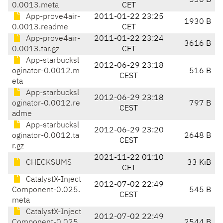
536 B
0.0013.meta
CET
App-prove4air-
2011-01-22 23:25
1930 B
0.0013.readme
CET
App-prove4air-
2011-01-22 23:24
3616 B
0.0013.tar.gz
CET
App-starbucksl
2012-06-29 23:18
oginator-0.0012.m
516 B
CEST
eta
App-starbucksl
2012-06-29 23:18
oginator-0.0012.re
797 B
CEST
adme
App-starbucksl
2012-06-29 23:20
oginator-0.0012.ta
2648 B
CEST
r.gz
2021-11-22 01:10
CHECKSUMS
33 KiB
CET
CatalystX-Inject
2012-07-02 22:49
Component-0.025.
545 B
CEST
meta
CatalystX-Inject
2012-07-02 22:49
Component-0.025.
2544 B