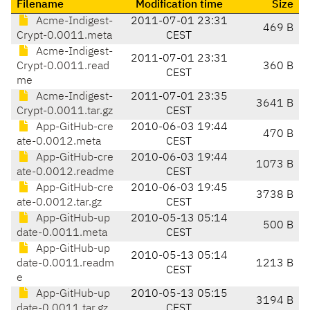
Filename
Modification time
Size
Acme-Indigest-
2011-07-01 23:31
469 B
Crypt-0.0011.meta
CEST
Acme-Indigest-
2011-07-01 23:31
Crypt-0.0011.read
360 B
CEST
me
Acme-Indigest-
2011-07-01 23:35
3641 B
Crypt-0.0011.tar.gz
CEST
App-GitHub-cre
2010-06-03 19:44
470 B
ate-0.0012.meta
CEST
App-GitHub-cre
2010-06-03 19:44
1073 B
ate-0.0012.readme
CEST
App-GitHub-cre
2010-06-03 19:45
3738 B
ate-0.0012.tar.gz
CEST
App-GitHub-up
2010-05-13 05:14
500 B
date-0.0011.meta
CEST
App-GitHub-up
2010-05-13 05:14
date-0.0011.readm
1213 B
CEST
e
App-GitHub-up
2010-05-13 05:15
3194 B
date-0.0011.tar.gz
CEST