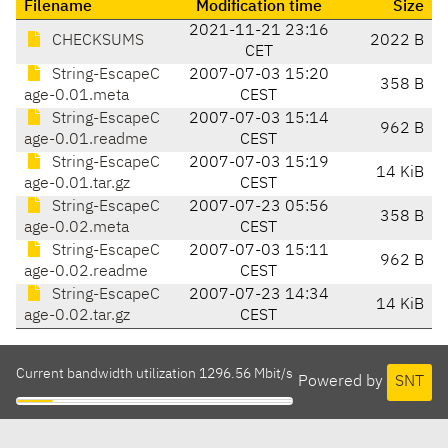
Filename
Modification time
Size
2021-11-21 23:16
CHECKSUMS
2022 B
CET
String-EscapeC
2007-07-03 15:20
358 B
age-0.01.meta
CEST
String-EscapeC
2007-07-03 15:14
962 B
age-0.01.readme
CEST
String-EscapeC
2007-07-03 15:19
14 KiB
age-0.01.tar.gz
CEST
String-EscapeC
2007-07-23 05:56
358 B
age-0.02.meta
CEST
String-EscapeC
2007-07-03 15:11
962 B
age-0.02.readme
CEST
String-EscapeC
2007-07-23 14:34
14 KiB
age-0.02.tar.gz
CEST
Current bandwidth utilization 1296.56 Mbit/s
Powered by
SNT