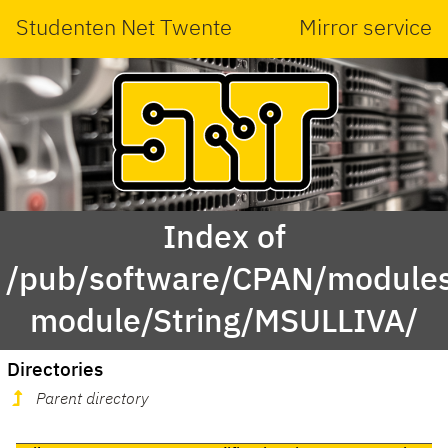
Studenten Net Twente
Mirror service
Index of
/pub/software/CPAN/modules
module/String/MSULLIVA/
Directories
Parent directory