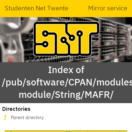
Studenten Net Twente
Mirror service
Index of
/pub/software/CPAN/modules
module/String/MAFR/
Directories
Parent directory