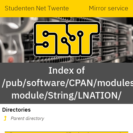
Studenten Net Twente
Mirror service
Index of
/pub/software/CPAN/modules
module/String/LNATION/
Directories
Parent directory