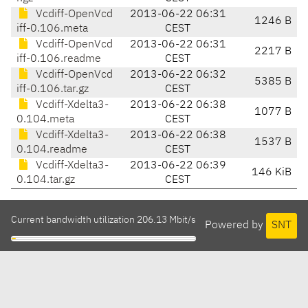
Vcdiff-OpenVcd
2013-06-22 06:31
1246 B
iff-0.106.meta
CEST
Vcdiff-OpenVcd
2013-06-22 06:31
2217 B
iff-0.106.readme
CEST
Vcdiff-OpenVcd
2013-06-22 06:32
5385 B
iff-0.106.tar.gz
CEST
Vcdiff-Xdelta3-
2013-06-22 06:38
1077 B
0.104.meta
CEST
Vcdiff-Xdelta3-
2013-06-22 06:38
1537 B
0.104.readme
CEST
Vcdiff-Xdelta3-
2013-06-22 06:39
146 KiB
0.104.tar.gz
CEST
Current bandwidth utilization 206.13 Mbit/s
Powered by
SNT