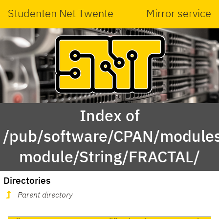
Studenten Net Twente
Mirror service
Index of
/pub/software/CPAN/modules
module/String/FRACTAL/
Directories
Parent directory