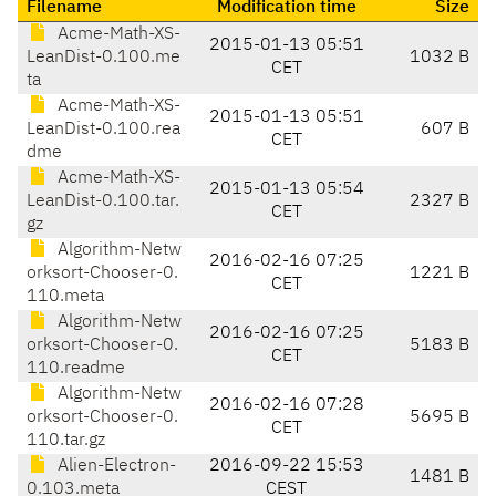
Filename
Modification time
Size
Acme-Math-XS-
2015-01-13 05:51
LeanDist-0.100.me
1032 B
CET
ta
Acme-Math-XS-
2015-01-13 05:51
LeanDist-0.100.rea
607 B
CET
dme
Acme-Math-XS-
2015-01-13 05:54
LeanDist-0.100.tar.
2327 B
CET
gz
Algorithm-Netw
2016-02-16 07:25
orksort-Chooser-0.
1221 B
CET
110.meta
Algorithm-Netw
2016-02-16 07:25
orksort-Chooser-0.
5183 B
CET
110.readme
Algorithm-Netw
2016-02-16 07:28
orksort-Chooser-0.
5695 B
CET
110.tar.gz
Alien-Electron-
2016-09-22 15:53
1481 B
0.103.meta
CEST