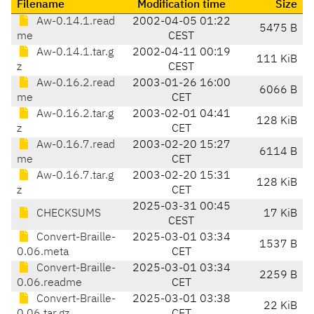
Filename
Modification time
Size
Aw-0.14.1.read
2002-04-05 01:22
5475 B
me
CEST
Aw-0.14.1.tar.g
2002-04-11 00:19
111 KiB
z
CEST
Aw-0.16.2.read
2003-01-26 16:00
6066 B
me
CET
Aw-0.16.2.tar.g
2003-02-01 04:41
128 KiB
z
CET
Aw-0.16.7.read
2003-02-20 15:27
6114 B
me
CET
Aw-0.16.7.tar.g
2003-02-20 15:31
128 KiB
z
CET
2025-03-31 00:45
CHECKSUMS
17 KiB
CEST
Convert-Braille-
2025-03-01 03:34
1537 B
0.06.meta
CET
Convert-Braille-
2025-03-01 03:34
2259 B
0.06.readme
CET
Convert-Braille-
2025-03-01 03:38
22 KiB