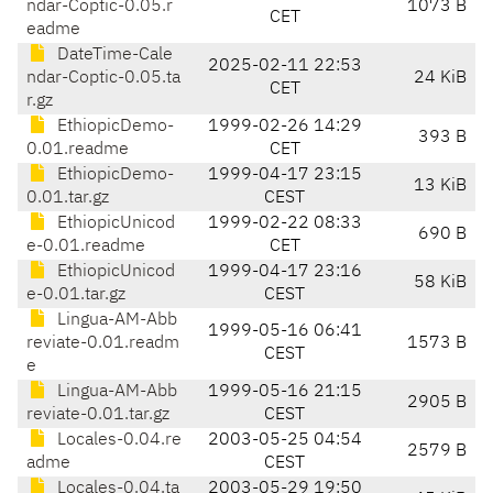
ndar-Coptic-0.05.r
1073 B
CET
eadme
DateTime-Cale
2025-02-11 22:53
ndar-Coptic-0.05.ta
24 KiB
CET
r.gz
EthiopicDemo-
1999-02-26 14:29
393 B
0.01.readme
CET
EthiopicDemo-
1999-04-17 23:15
13 KiB
0.01.tar.gz
CEST
EthiopicUnicod
1999-02-22 08:33
690 B
e-0.01.readme
CET
EthiopicUnicod
1999-04-17 23:16
58 KiB
e-0.01.tar.gz
CEST
Lingua-AM-Abb
1999-05-16 06:41
reviate-0.01.readm
1573 B
CEST
e
Lingua-AM-Abb
1999-05-16 21:15
2905 B
reviate-0.01.tar.gz
CEST
Locales-0.04.re
2003-05-25 04:54
2579 B
adme
CEST
Locales-0.04.ta
2003-05-29 19:50