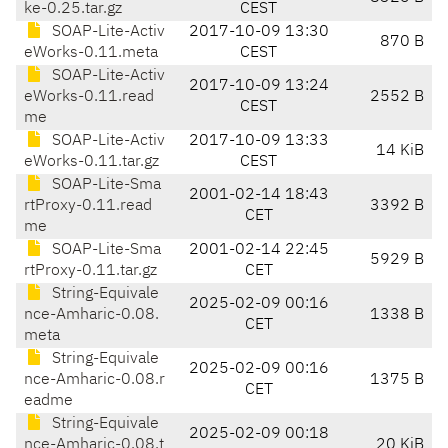
ke-0.25.tar.gz
CEST
SOAP-Lite-Activ
2017-10-09 13:30
870 B
eWorks-0.11.meta
CEST
SOAP-Lite-Activ
2017-10-09 13:24
eWorks-0.11.read
2552 B
CEST
me
SOAP-Lite-Activ
2017-10-09 13:33
14 KiB
eWorks-0.11.tar.gz
CEST
SOAP-Lite-Sma
2001-02-14 18:43
rtProxy-0.11.read
3392 B
CET
me
SOAP-Lite-Sma
2001-02-14 22:45
5929 B
rtProxy-0.11.tar.gz
CET
String-Equivale
2025-02-09 00:16
nce-Amharic-0.08.
1338 B
CET
meta
String-Equivale
2025-02-09 00:16
nce-Amharic-0.08.r
1375 B
CET
eadme
String-Equivale
2025-02-09 00:18
nce-Amharic-0.08.t
20 KiB