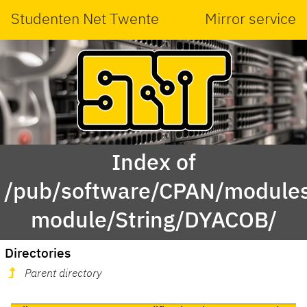
Studenten Net Twente
Mirror service
Index of
/pub/software/CPAN/modules
module/String/DYACOB/
Directories
Parent directory