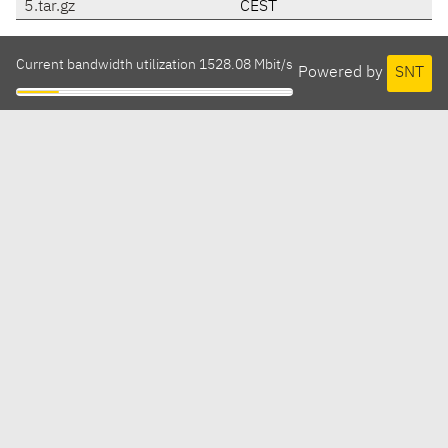
5.tar.gz
CEST
Current bandwidth utilization 1528.08 Mbit/s
Powered by
SNT