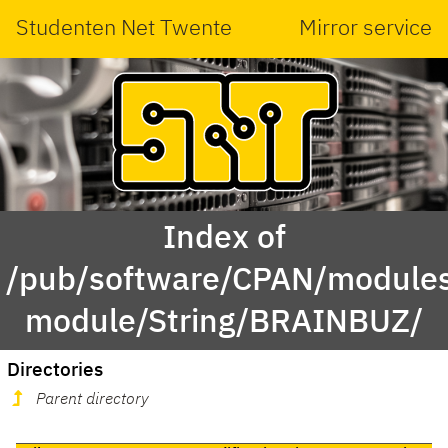
Studenten Net Twente
Mirror service
Index of
/pub/software/CPAN/modules
module/String/BRAINBUZ/
Directories
Parent directory