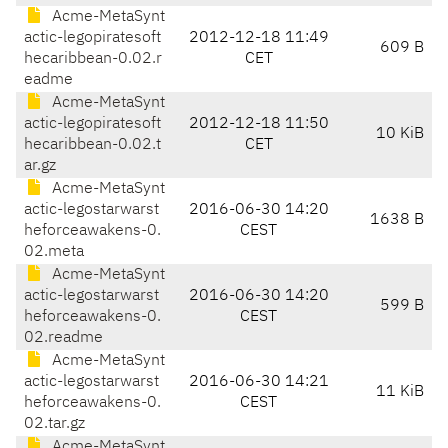
Acme-MetaSynt
actic-legopiratesoft
2012-12-18 11:49
609 B
hecaribbean-0.02.r
CET
eadme
Acme-MetaSynt
actic-legopiratesoft
2012-12-18 11:50
10 KiB
hecaribbean-0.02.t
CET
ar.gz
Acme-MetaSynt
actic-legostarwarst
2016-06-30 14:20
1638 B
heforceawakens-0.
CEST
02.meta
Acme-MetaSynt
actic-legostarwarst
2016-06-30 14:20
599 B
heforceawakens-0.
CEST
02.readme
Acme-MetaSynt
actic-legostarwarst
2016-06-30 14:21
11 KiB
heforceawakens-0.
CEST
02.tar.gz
Acme-MetaSynt