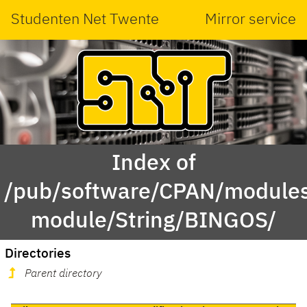
Studenten Net Twente
Mirror service
Index of
/pub/software/CPAN/modules
module/String/BINGOS/
Directories
Parent directory