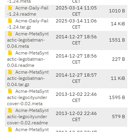
-1.24.meta
CET
Acme-Daily-Fail
2025-03-14 11:05
1010 B
-1.24.readme
CET
Acme-Daily-Fail
2025-03-14 11:06
14 KiB
-1.24.tar.gz
CET
Acme-MetaSynt
2014-12-27 18:56
actic-legobatman-
1551 B
CET
0.04.meta
Acme-MetaSynt
2014-12-27 18:56
actic-legobatman-
227 B
CET
0.04.readme
Acme-MetaSynt
2014-12-27 18:57
actic-legobatman-
11 KiB
CET
0.04.tar.gz
Acme-MetaSynt
2013-12-02 22:46
actic-legocityunder
1595 B
CET
cover-0.02.meta
Acme-MetaSynt
2013-12-02 22:46
actic-legocityunder
579 B
CET
cover-0.02.readme
Acme-MetaSynt