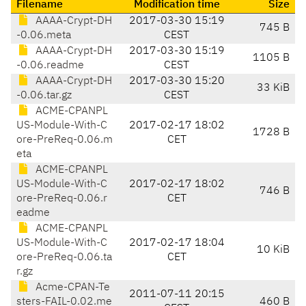
Filename
Modification time
Size
AAAA-Crypt-DH
2017-03-30 15:19
745 B
-0.06.meta
CEST
AAAA-Crypt-DH
2017-03-30 15:19
1105 B
-0.06.readme
CEST
AAAA-Crypt-DH
2017-03-30 15:20
33 KiB
-0.06.tar.gz
CEST
ACME-CPANPL
US-Module-With-C
2017-02-17 18:02
1728 B
ore-PreReq-0.06.m
CET
eta
ACME-CPANPL
US-Module-With-C
2017-02-17 18:02
746 B
ore-PreReq-0.06.r
CET
eadme
ACME-CPANPL
US-Module-With-C
2017-02-17 18:04
10 KiB
ore-PreReq-0.06.ta
CET
r.gz
Acme-CPAN-Te
2011-07-11 20:15
sters-FAIL-0.02.me
460 B