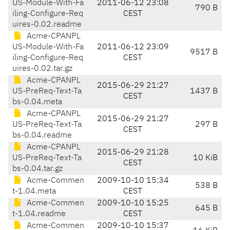
US-Module-With-Fa
2011-06-12 23:08
790 B
iling-Configure-Req
CEST
uires-0.02.readme
Acme-CPANPL
US-Module-With-Fa
2011-06-12 23:09
9517 B
iling-Configure-Req
CEST
uires-0.02.tar.gz
Acme-CPANPL
2015-06-29 21:27
US-PreReq-Text-Ta
1437 B
CEST
bs-0.04.meta
Acme-CPANPL
2015-06-29 21:27
US-PreReq-Text-Ta
297 B
CEST
bs-0.04.readme
Acme-CPANPL
2015-06-29 21:28
US-PreReq-Text-Ta
10 KiB
CEST
bs-0.04.tar.gz
Acme-Commen
2009-10-10 15:34
538 B
t-1.04.meta
CEST
Acme-Commen
2009-10-10 15:25
645 B
t-1.04.readme
CEST
Acme-Commen
2009-10-10 15:37