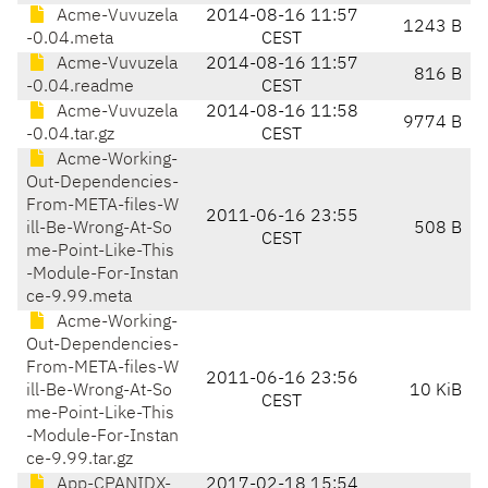
Acme-Vuvuzela
2014-08-16 11:57
1243 B
-0.04.meta
CEST
Acme-Vuvuzela
2014-08-16 11:57
816 B
-0.04.readme
CEST
Acme-Vuvuzela
2014-08-16 11:58
9774 B
-0.04.tar.gz
CEST
Acme-Working-
Out-Dependencies-
From-META-files-W
2011-06-16 23:55
ill-Be-Wrong-At-So
508 B
CEST
me-Point-Like-This
-Module-For-Instan
ce-9.99.meta
Acme-Working-
Out-Dependencies-
From-META-files-W
2011-06-16 23:56
ill-Be-Wrong-At-So
10 KiB
CEST
me-Point-Like-This
-Module-For-Instan
ce-9.99.tar.gz
App-CPANIDX-
2017-02-18 15:54