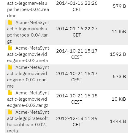
actic-legomarvelsu
2014-01-16 22:26
579 B
perheroes-0.04.rea
CET
dme
Acme-MetaSynt
actic-legomarvelsu
2014-01-16 22:27
11 KiB
perheroes-0.04.tar.
CET
gz
Acme-MetaSynt
2014-10-21 15:17
actic-legomovievid
1592 B
CEST
eogame-0.02.meta
Acme-MetaSynt
actic-legomovievid
2014-10-21 15:17
573 B
eogame-0.02.read
CEST
me
Acme-MetaSynt
2014-10-21 15:18
actic-legomovievid
10 KiB
CEST
eogame-0.02.tar.gz
Acme-MetaSynt
actic-legopiratesoft
2012-12-18 11:49
1444 B
hecaribbean-0.02.
CET
meta