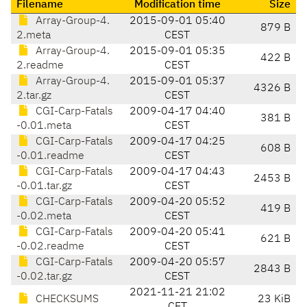
Filename
Modification time
Size
Array-Group-4.
2015-09-01 05:40
879 B
2.meta
CEST
Array-Group-4.
2015-09-01 05:35
422 B
2.readme
CEST
Array-Group-4.
2015-09-01 05:37
4326 B
2.tar.gz
CEST
CGI-Carp-Fatals
2009-04-17 04:40
381 B
-0.01.meta
CEST
CGI-Carp-Fatals
2009-04-17 04:25
608 B
-0.01.readme
CEST
CGI-Carp-Fatals
2009-04-17 04:43
2453 B
-0.01.tar.gz
CEST
CGI-Carp-Fatals
2009-04-20 05:52
419 B
-0.02.meta
CEST
CGI-Carp-Fatals
2009-04-20 05:41
621 B
-0.02.readme
CEST
CGI-Carp-Fatals
2009-04-20 05:57
2843 B
-0.02.tar.gz
CEST
2021-11-21 21:02
CHECKSUMS
23 KiB