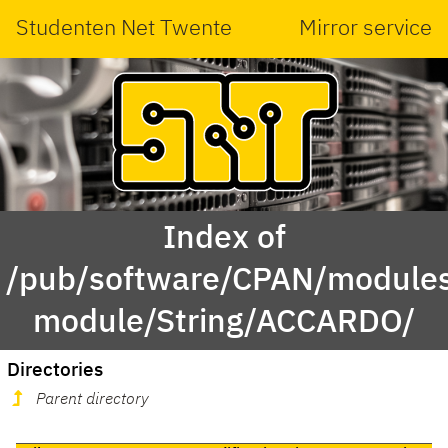
Studenten Net Twente
Mirror service
Index of
/pub/software/CPAN/modules
module/String/ACCARDO/
Directories
Parent directory