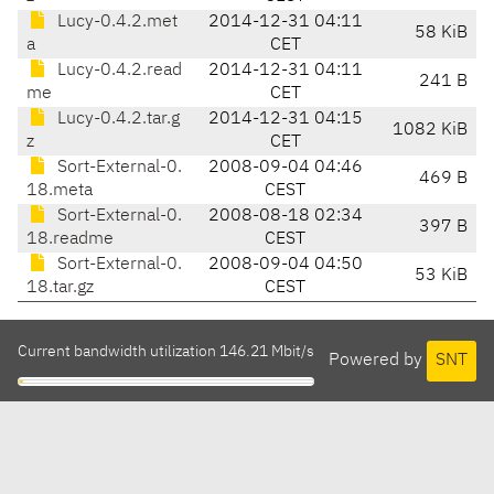
Lucy-0.4.2.met
2014-12-31 04:11
58 KiB
a
CET
Lucy-0.4.2.read
2014-12-31 04:11
241 B
me
CET
Lucy-0.4.2.tar.g
2014-12-31 04:15
1082 KiB
z
CET
Sort-External-0.
2008-09-04 04:46
469 B
18.meta
CEST
Sort-External-0.
2008-08-18 02:34
397 B
18.readme
CEST
Sort-External-0.
2008-09-04 04:50
53 KiB
18.tar.gz
CEST
Current bandwidth utilization 146.21 Mbit/s
Powered by
SNT