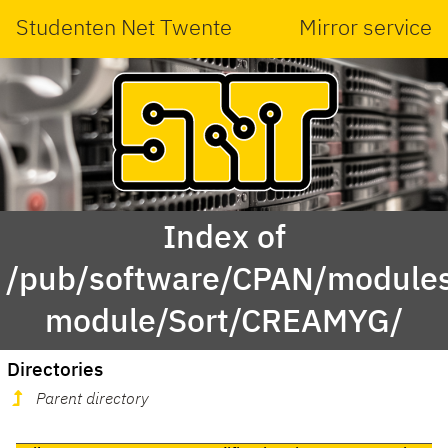
Studenten Net Twente
Mirror service
Index of
/pub/software/CPAN/modules
module/Sort/CREAMYG/
Directories
Parent directory