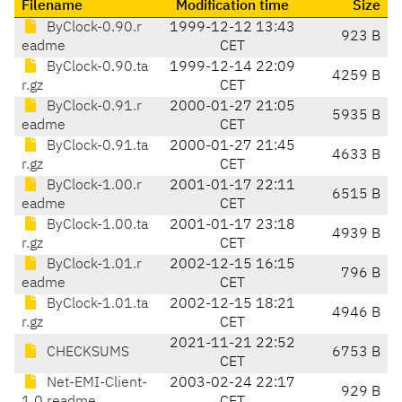
Filename
Modification time
Size
ByClock-0.90.r
1999-12-12 13:43
923 B
eadme
CET
ByClock-0.90.ta
1999-12-14 22:09
4259 B
r.gz
CET
ByClock-0.91.r
2000-01-27 21:05
5935 B
eadme
CET
ByClock-0.91.ta
2000-01-27 21:45
4633 B
r.gz
CET
ByClock-1.00.r
2001-01-17 22:11
6515 B
eadme
CET
ByClock-1.00.ta
2001-01-17 23:18
4939 B
r.gz
CET
ByClock-1.01.r
2002-12-15 16:15
796 B
eadme
CET
ByClock-1.01.ta
2002-12-15 18:21
4946 B
r.gz
CET
2021-11-21 22:52
CHECKSUMS
6753 B
CET
Net-EMI-Client-
2003-02-24 22:17
929 B