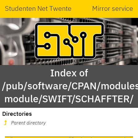
Studenten Net Twente
Mirror service
Index of
/pub/software/CPAN/modules
module/SWIFT/SCHAFFTER/
Directories
Parent directory