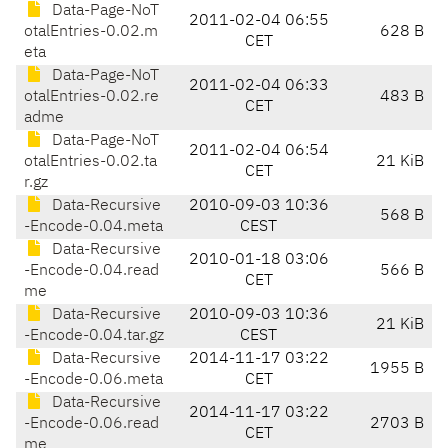
Data-Page-NoT
2011-02-04 06:55
otalEntries-0.02.m
628 B
CET
eta
Data-Page-NoT
2011-02-04 06:33
otalEntries-0.02.re
483 B
CET
adme
Data-Page-NoT
2011-02-04 06:54
otalEntries-0.02.ta
21 KiB
CET
r.gz
Data-Recursive
2010-09-03 10:36
568 B
-Encode-0.04.meta
CEST
Data-Recursive
2010-01-18 03:06
-Encode-0.04.read
566 B
CET
me
Data-Recursive
2010-09-03 10:36
21 KiB
-Encode-0.04.tar.gz
CEST
Data-Recursive
2014-11-17 03:22
1955 B
-Encode-0.06.meta
CET
Data-Recursive
2014-11-17 03:22
-Encode-0.06.read
2703 B
CET
me