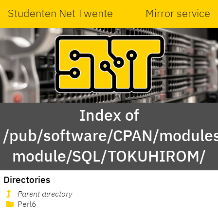
Studenten Net Twente
Mirror service
Index of
/pub/software/CPAN/modules
module/SQL/TOKUHIROM/
Directories
Parent directory
Perl6