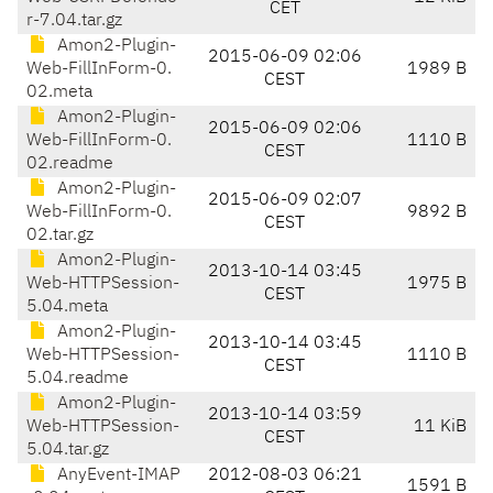
CET
r-7.04.tar.gz
Amon2-Plugin-
2015-06-09 02:06
Web-FillInForm-0.
1989 B
CEST
02.meta
Amon2-Plugin-
2015-06-09 02:06
Web-FillInForm-0.
1110 B
CEST
02.readme
Amon2-Plugin-
2015-06-09 02:07
Web-FillInForm-0.
9892 B
CEST
02.tar.gz
Amon2-Plugin-
2013-10-14 03:45
Web-HTTPSession-
1975 B
CEST
5.04.meta
Amon2-Plugin-
2013-10-14 03:45
Web-HTTPSession-
1110 B
CEST
5.04.readme
Amon2-Plugin-
2013-10-14 03:59
Web-HTTPSession-
11 KiB
CEST
5.04.tar.gz
AnyEvent-IMAP
2012-08-03 06:21
1591 B