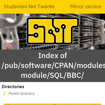
Studenten Net Twente
Mirror service
Index of
/pub/software/CPAN/modules
module/SQL/BBC/
Directories
Parent directory