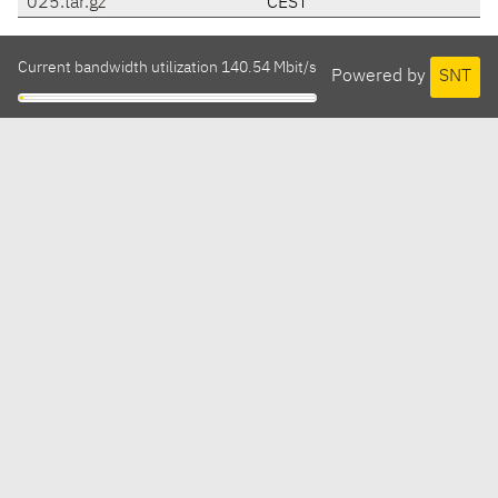
025.tar.gz
CEST
Current bandwidth utilization 140.54 Mbit/s
Powered by
SNT