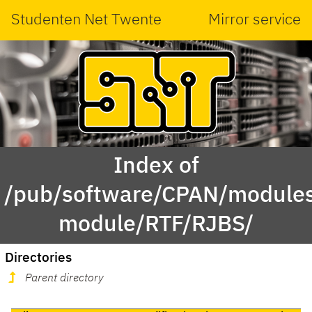
Studenten Net Twente
Mirror service
Index of
/pub/software/CPAN/modules
module/RTF/RJBS/
Directories
Parent directory