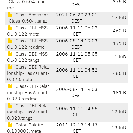
-Class-0.504.read
375 B
CEST
me
Class-Accessor
2021-06-20 23:01
17 KiB
-Class-0.504.tar.gz
CEST
Class-DBI-MSS
2006-11-11 05:02
462 B
QL-0.122.meta
CET
Class-DBI-MSS
2006-08-14 19:03
172 B
QL-0.122.readme
CEST
Class-DBI-MSS
2006-11-11 05:05
11 KiB
QL-0.122.tar.gz
CET
Class-DBI-Relat
2006-11-11 04:52
ionship-HasVariant-
486 B
CET
0.020.meta
Class-DBI-Relat
2006-08-14 19:03
ionship-HasVariant-
181 B
CEST
0.020.readme
Class-DBI-Relat
2006-11-11 04:55
ionship-HasVariant-
12 KiB
CET
0.020.tar.gz
Color-Palette-
2013-12-13 14:13
13 KiB
0.100003.meta
CET