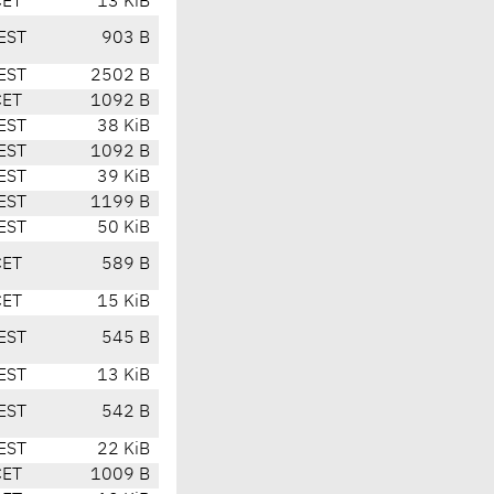
CET
13 KiB
EST
903 B
EST
2502 B
CET
1092 B
EST
38 KiB
EST
1092 B
EST
39 KiB
EST
1199 B
EST
50 KiB
CET
589 B
CET
15 KiB
EST
545 B
EST
13 KiB
EST
542 B
EST
22 KiB
CET
1009 B