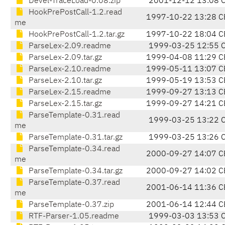
Devel-TraceLoad-0.08.zip
2001-12-12 13:08 
HookPrePostCall-1.2.read
1997-10-22 13:28 C
me
HookPrePostCall-1.2.tar.gz
1997-10-22 18:04 C
ParseLex-2.09.readme
1999-03-25 12:55 
ParseLex-2.09.tar.gz
1999-04-08 11:29 C
ParseLex-2.10.readme
1999-05-11 13:07 C
ParseLex-2.10.tar.gz
1999-05-19 13:53 C
ParseLex-2.15.readme
1999-09-27 13:13 C
ParseLex-2.15.tar.gz
1999-09-27 14:21 C
ParseTemplate-0.31.read
1999-03-25 13:22 
me
ParseTemplate-0.31.tar.gz
1999-03-25 13:26 
ParseTemplate-0.34.read
2000-09-27 14:07 C
me
ParseTemplate-0.34.tar.gz
2000-09-27 14:02 C
ParseTemplate-0.37.read
2001-06-14 11:36 C
me
ParseTemplate-0.37.zip
2001-06-14 12:44 C
RTF-Parser-1.05.readme
1999-03-03 13:53 