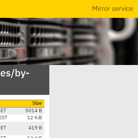
Mirror service
es/by-
Size
CET
5014 B
EST
12 KiB
CET
419 B