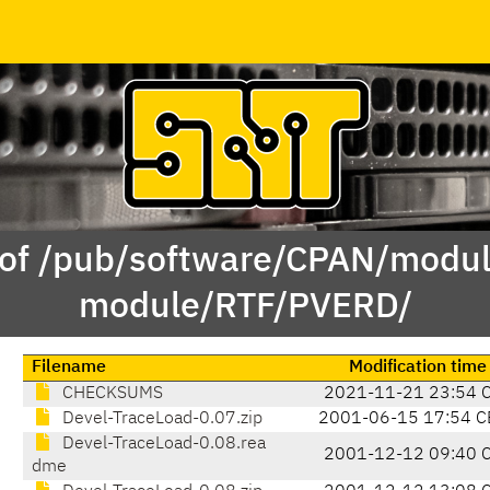
 of /pub/software/CPAN/modul
module/RTF/PVERD/
Filename
Modification time
CHECKSUMS
2021-11-21 23:54 
Devel-TraceLoad-0.07.zip
2001-06-15 17:54 C
Devel-TraceLoad-0.08.rea
2001-12-12 09:40 
dme