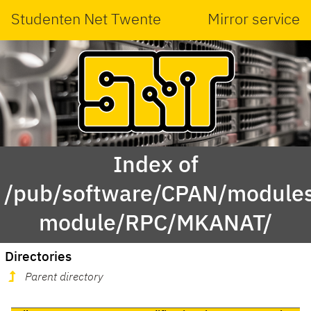
Studenten Net Twente
Mirror service
Index of
/pub/software/CPAN/modules
module/RPC/MKANAT/
Directories
Parent directory