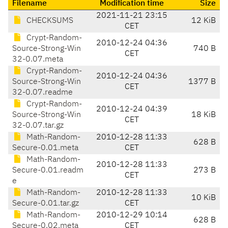
Filename
Modification time
Size
2021-11-21 23:15
CHECKSUMS
12 KiB
CET
Crypt-Random-
2010-12-24 04:36
Source-Strong-Win
740 B
CET
32-0.07.meta
Crypt-Random-
2010-12-24 04:36
Source-Strong-Win
1377 B
CET
32-0.07.readme
Crypt-Random-
2010-12-24 04:39
Source-Strong-Win
18 KiB
CET
32-0.07.tar.gz
Math-Random-
2010-12-28 11:33
628 B
Secure-0.01.meta
CET
Math-Random-
2010-12-28 11:33
Secure-0.01.readm
273 B
CET
e
Math-Random-
2010-12-28 11:33
10 KiB
Secure-0.01.tar.gz
CET
Math-Random-
2010-12-29 10:14
628 B
Secure-0.02.meta
CET