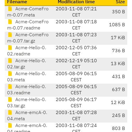
Filename
Modification time
Size
Acme-ComeFro
2003-11-08 07:21
350 B
m-0.07.meta
CET
Acme-ComeFro
2003-11-08 07:18
1085 B
m-0.07.readme
CET
Acme-ComeFro
2003-11-08 07:23
17 KiB
m-0.07.tar.gz
CET
Acme-Hello-0.
2002-12-05 07:36
736 B
02.readme
CET
Acme-Hello-0.
2002-12-19 05:10
13 KiB
02.tar.gz
CET
Acme-Hello-0.
2005-08-09 06:15
431 B
03.meta
CEST
Acme-Hello-0.
2005-08-09 06:15
637 B
03.readme
CEST
Acme-Hello-0.
2005-08-09 06:17
12 KiB
03.tar.gz
CEST
Acme-emcA-0.
2003-11-08 07:28
245 B
04.meta
CET
Acme-emcA-0.
2003-11-08 07:24
803 B