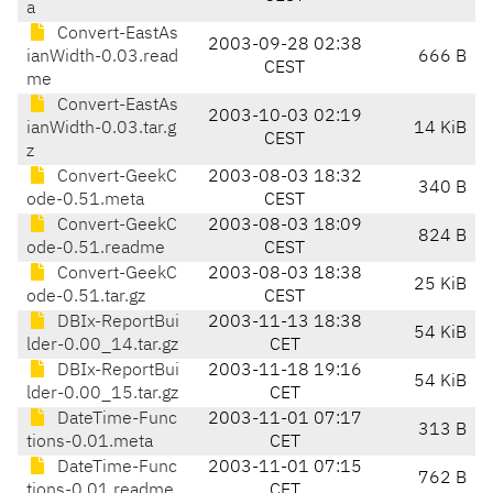
a
Convert-EastAs
2003-09-28 02:38
ianWidth-0.03.read
666 B
CEST
me
Convert-EastAs
2003-10-03 02:19
ianWidth-0.03.tar.g
14 KiB
CEST
z
Convert-GeekC
2003-08-03 18:32
340 B
ode-0.51.meta
CEST
Convert-GeekC
2003-08-03 18:09
824 B
ode-0.51.readme
CEST
Convert-GeekC
2003-08-03 18:38
25 KiB
ode-0.51.tar.gz
CEST
DBIx-ReportBui
2003-11-13 18:38
54 KiB
lder-0.00_14.tar.gz
CET
DBIx-ReportBui
2003-11-18 19:16
54 KiB
lder-0.00_15.tar.gz
CET
DateTime-Func
2003-11-01 07:17
313 B
tions-0.01.meta
CET
DateTime-Func
2003-11-01 07:15
762 B
tions-0.01.readme
CET