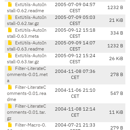
ExtUtils-AutoIn
2005-07-09 04:57
1232 B
stall-0.62.readme
CEST
ExtUtils-AutoIn
2005-07-09 05:03
21 KiB
stall-0.62.tar.gz
CEST
ExtUtils-AutoIn
2005-09-12 15:18
334 B
stall-0.63.meta
CEST
ExtUtils-AutoIn
2005-09-09 14:07
1232 B
stall-0.63.readme
CEST
ExtUtils-AutoIn
2005-09-12 15:24
26 KiB
stall-0.63.tar.gz
CEST
Filter-LiterateC
2004-11-08 07:36
omments-0.01.met
278 B
CET
a
Filter-LiterateC
2004-11-06 21:10
omments-0.01.rea
547 B
CET
dme
Filter-LiterateC
2004-11-08 12:14
omments-0.01.tar.
11 KiB
CET
gz
Filter-Macro-0.
2004-07-21 21:33
279 B