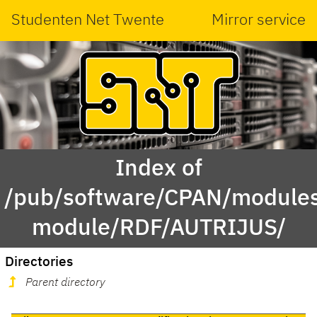
Studenten Net Twente
Mirror service
Index of
/pub/software/CPAN/modules
module/RDF/AUTRIJUS/
Directories
Parent directory