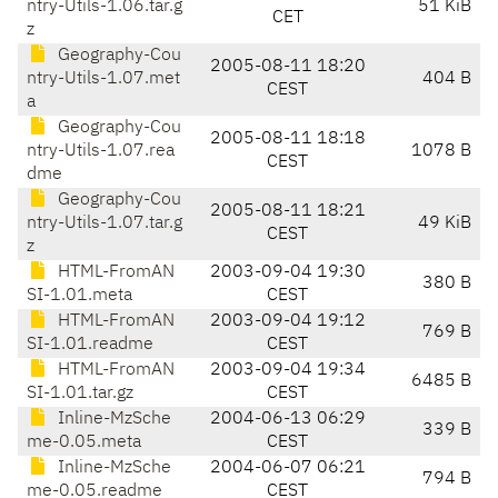
ntry-Utils-1.06.tar.g
51 KiB
CET
z
Geography-Cou
2005-08-11 18:20
ntry-Utils-1.07.met
404 B
CEST
a
Geography-Cou
2005-08-11 18:18
ntry-Utils-1.07.rea
1078 B
CEST
dme
Geography-Cou
2005-08-11 18:21
ntry-Utils-1.07.tar.g
49 KiB
CEST
z
HTML-FromAN
2003-09-04 19:30
380 B
SI-1.01.meta
CEST
HTML-FromAN
2003-09-04 19:12
769 B
SI-1.01.readme
CEST
HTML-FromAN
2003-09-04 19:34
6485 B
SI-1.01.tar.gz
CEST
Inline-MzSche
2004-06-13 06:29
339 B
me-0.05.meta
CEST
Inline-MzSche
2004-06-07 06:21
794 B
me-0.05.readme
CEST