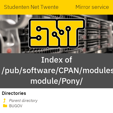
Studenten Net Twente
Mirror service
Index of
/pub/software/CPAN/modules
module/Pony/
Directories
Parent directory
BUGOV