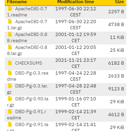
Filename
Modification time
Size
ApacheDBI-0.7
1997-06-30 22:12
2257 B
1.readme
CEST
ApacheDBI-0.7
1997-06-30 22:20
4738 B
1.tar.gz
CEST
ApacheDBI-0.8
2001-01-12 19:59
11 KiB
8.readme
CET
ApacheDBI-0.8
2001-01-12 20:05
25 KiB
8.tar.gz
CET
2021-11-21 23:17
CHECKSUMS
6182 B
CET
DBD-Pg-0.3.rea
1997-04-24 22:28
2633 B
dme
CEST
DBD-Pg-0.3.tar.
1997-04-28 22:48
9123 B
gz
CEST
DBD-Pg-0.90.ta
1999-01-16 07:10
29 KiB
r.gz
CET
DBD-Pg-0.91.r
1999-02-14 21:39
4612 B
eadme
CET
DBD-Pg-0.91.ta
1999-02-14 21:41
29 KiB