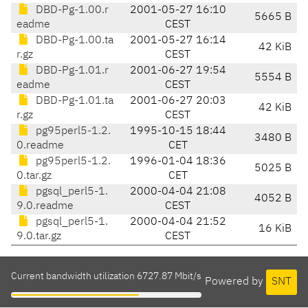
DBD-Pg-1.00.r
2001-05-27 16:10
5665 B
eadme
CEST
DBD-Pg-1.00.ta
2001-05-27 16:14
42 KiB
r.gz
CEST
DBD-Pg-1.01.r
2001-06-27 19:54
5554 B
eadme
CEST
DBD-Pg-1.01.ta
2001-06-27 20:03
42 KiB
r.gz
CEST
pg95perl5-1.2.
1995-10-15 18:44
3480 B
0.readme
CET
pg95perl5-1.2.
1996-01-04 18:36
5025 B
0.tar.gz
CET
pgsql_perl5-1.
2000-04-04 21:08
4052 B
9.0.readme
CEST
pgsql_perl5-1.
2000-04-04 21:52
16 KiB
9.0.tar.gz
CEST
Current bandwidth utilization 6727.87 Mbit/s
Powered by
SNT