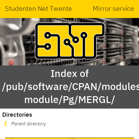
Studenten Net Twente
Mirror service
Index of
/pub/software/CPAN/modules
module/Pg/MERGL/
Directories
Parent directory