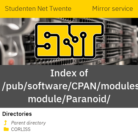
Studenten Net Twente
Mirror service
Index of
/pub/software/CPAN/modules
module/Paranoid/
Directories
Parent directory
CORLISS