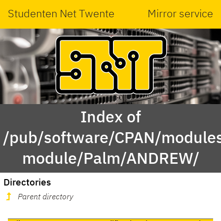
Studenten Net Twente
Mirror service
Index of
/pub/software/CPAN/modules
module/Palm/ANDREW/
Directories
Parent directory