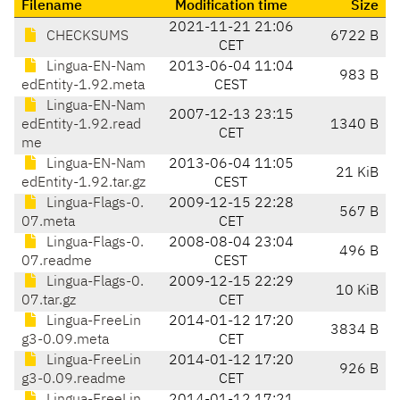
Filename
Modification time
Size
2021-11-21 21:06
CHECKSUMS
6722 B
CET
Lingua-EN-Nam
2013-06-04 11:04
983 B
edEntity-1.92.meta
CEST
Lingua-EN-Nam
2007-12-13 23:15
edEntity-1.92.read
1340 B
CET
me
Lingua-EN-Nam
2013-06-04 11:05
21 KiB
edEntity-1.92.tar.gz
CEST
Lingua-Flags-0.
2009-12-15 22:28
567 B
07.meta
CET
Lingua-Flags-0.
2008-08-04 23:04
496 B
07.readme
CEST
Lingua-Flags-0.
2009-12-15 22:29
10 KiB
07.tar.gz
CET
Lingua-FreeLin
2014-01-12 17:20
3834 B
g3-0.09.meta
CET
Lingua-FreeLin
2014-01-12 17:20
926 B
g3-0.09.readme
CET