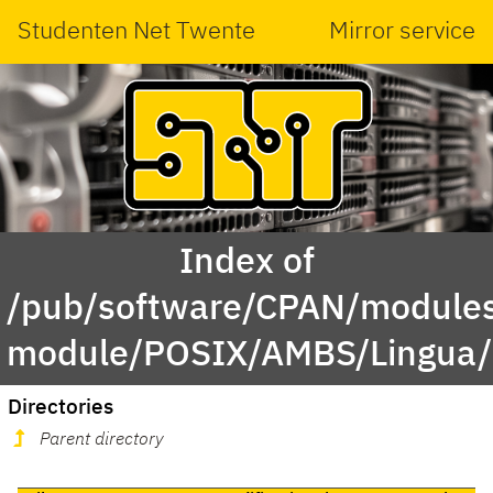
Studenten Net Twente
Mirror service
Index of
/pub/software/CPAN/modules
module/POSIX/AMBS/Lingua/
Directories
Parent directory